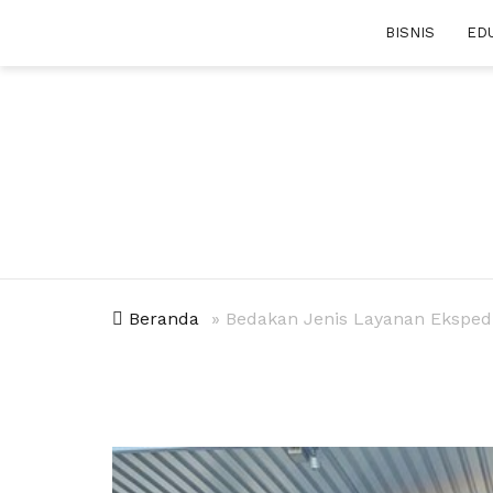
Skip
BISNIS
ED
to
content
Beranda
»
Bedakan Jenis Layanan Ekspedis