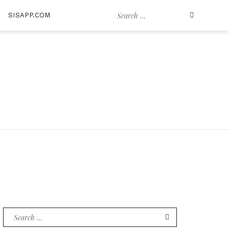
Search
SISAPP.COM
for:
Search
for: