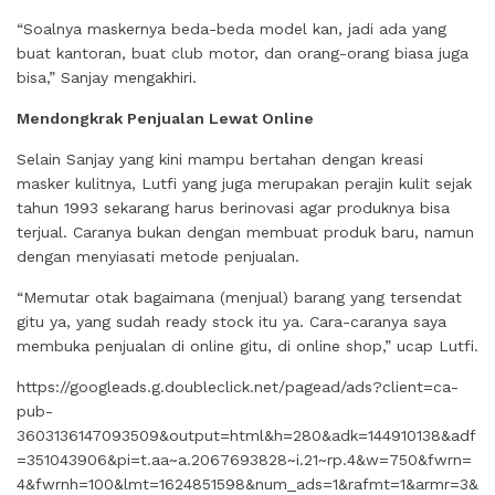
“Soalnya maskernya beda-beda model kan, jadi ada yang
buat kantoran, buat club motor, dan orang-orang biasa juga
bisa,” Sanjay mengakhiri.
Mendongkrak Penjualan Lewat Online
Selain Sanjay yang kini mampu bertahan dengan kreasi
masker kulitnya, Lutfi yang juga merupakan perajin kulit sejak
tahun 1993 sekarang harus berinovasi agar produknya bisa
terjual. Caranya bukan dengan membuat produk baru, namun
dengan menyiasati metode penjualan.
“Memutar otak bagaimana (menjual) barang yang tersendat
gitu ya, yang sudah ready stock itu ya. Cara-caranya saya
membuka penjualan di online gitu, di online shop,” ucap Lutfi.
https://googleads.g.doubleclick.net/pagead/ads?client=ca-
pub-
3603136147093509&output=html&h=280&adk=144910138&adf
=351043906&pi=t.aa~a.2067693828~i.21~rp.4&w=750&fwrn=
4&fwrnh=100&lmt=1624851598&num_ads=1&rafmt=1&armr=3&