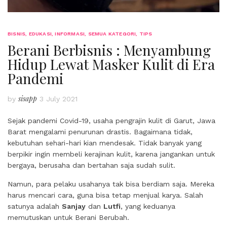
BISNIS
,
EDUKASI
,
INFORMASI
,
SEMUA KATEGORI
,
TIPS
Berani Berbisnis : Menyambung
Hidup Lewat Masker Kulit di Era
Pandemi
sisapp
by
3 July 2021
Sejak pandemi Covid-19, usaha pengrajin kulit di Garut, Jawa
Barat mengalami penurunan drastis. Bagaimana tidak,
kebutuhan sehari-hari kian mendesak. Tidak banyak yang
berpikir ingin membeli kerajinan kulit, karena jangankan untuk
bergaya, berusaha dan bertahan saja sudah sulit.
Namun, para pelaku usahanya tak bisa berdiam saja. Mereka
harus mencari cara, guna bisa tetap menjual karya. Salah
satunya adalah
Sanjay
dan
Lutfi
, yang keduanya
memutuskan untuk Berani Berubah.