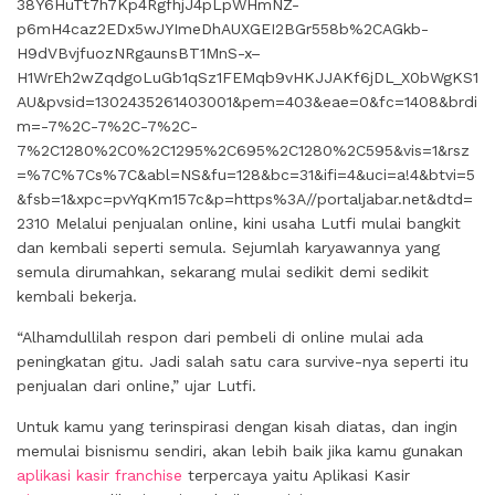
38Y6HuTt7h7Kp4RgfhjJ4pLpWHmNZ-
p6mH4caz2EDx5wJYImeDhAUXGEI2BGr558b%2CAGkb-
H9dVBvjfuozNRgaunsBT1MnS-x–
H1WrEh2wZqdgoLuGb1qSz1FEMqb9vHKJJAKf6jDL_X0bWgKS1
AU&pvsid=1302435261403001&pem=403&eae=0&fc=1408&brdi
m=-7%2C-7%2C-7%2C-
7%2C1280%2C0%2C1295%2C695%2C1280%2C595&vis=1&rsz
=%7C%7Cs%7C&abl=NS&fu=128&bc=31&ifi=4&uci=a!4&btvi=5
&fsb=1&xpc=pvYqKm157c&p=https%3A//portaljabar.net&dtd=
2310 Melalui penjualan online, kini usaha Lutfi mulai bangkit
dan kembali seperti semula. Sejumlah karyawannya yang
semula dirumahkan, sekarang mulai sedikit demi sedikit
kembali bekerja.
“Alhamdullilah respon dari pembeli di online mulai ada
peningkatan gitu. Jadi salah satu cara survive-nya seperti itu
penjualan dari online,” ujar Lutfi.
Untuk kamu yang terinspirasi dengan kisah diatas, dan ingin
memulai bisnismu sendiri, akan lebih baik jika kamu gunakan
aplikasi kasir franchise
terpercaya yaitu Aplikasi Kasir