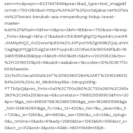
sem=mc&pwprc=6237447648&psa=1&ad_type=text_image&f
ormat=750×280&url=https%3A%2F%2Fportaljabar.net%2Fbis
nis%2Fberani-berubah-asa-menyambung-hidup-lewat-
masker-
kulit%2F&flash=0&fwr=0&pra=3&rh=188&rw=750&rpe=1&resp
_fmts=3&wgl=1&fa=27&adsid=ChEI8MPghgYQrNye4drczveIAR
JIAMAythQZ_rlv22vswHpBSHeZIL43Pyvz1V6ZgHti9kZQqLaYxH
CxigNgqYYQglDZulgZeU4KPvyqrsBIJ2CXheUCkrMO549f&dt=16
24851596428&bpp=5&bdt=5501&idt=5&shv=r20210623&cbv=
%2Fr20190131&ptt=9&saldr=aa&abxe=1&cookie=ID%3D367f3c
b51e5aee0e-
22cfe3fc0aca005a%3AT%3D1624851284%3ART%3D16248512
84%3AS%3DALNI_Mb8XWxyR8e-3dnqq2491g-
PTTb5pQ&prev_fmts=0x0%2C750x280%2C750x280%2C345x
280%2C345x250&nras=6&correlator=7168525595903&frm=20
&pv=1&ga_vid=45859788.1624851285&ga_sid=1624851596&ga
_hid=1348140901&ga_fc=0&u_tz=420&u_his=1&u_java=0&u_h
=720&u_w=1280&u_ah=680&u_aw=1280&u_cd=24&u_nplug=
0&u_nmime=0&adx=61&ady=2585&biw=1263&bih=595&scr_x=
0&scr_y=312&oid=3&psts=AGkb-H8DYOkX9m5Bj9-