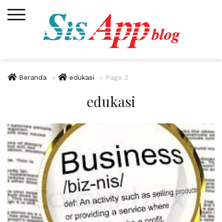
Skip
to
content
Beranda
»
edukasi
»
Page 2
edukasi