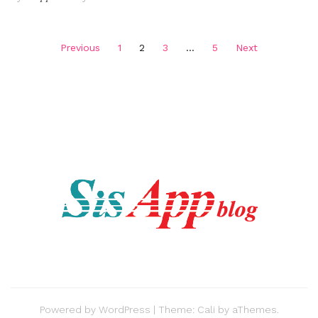
Posts
Previous
1
2
3
…
5
Next
pagination
Powered by
WordPress
|
Theme:
Cali
by aThemes.